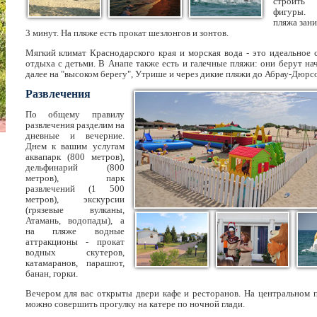
строить
фигуры.
пляжа зани
3 минут. На пляже есть прокат шезлонгов и зонтов.
Мягкий климат Краснодарского края и морская вода - это идеальное 
отдыха с детьми. В Анапе также есть и галечные пляжи: они берут нач
далее на "высоком берегу", Утрише и через дикие пляжи до Абрау-Дюрсо
Развлечения
По общему правилу
развлечения разделим на
дневные и вечерние.
Днем к вашим услугам
аквапарк (800 метров),
дельфинарий (800
метров), парк
развлечений (1 500
метров), экскурсии
(грязевые вулканы,
Атамань, водопады), а
на пляже водные
аттракционы - прокат
водных скутеров,
катамаранов, парашют,
банан, горки.
Вечером для вас открыты двери кафе и ресторанов. На центральном 
можно совершить прогулку на катере по ночной глади.