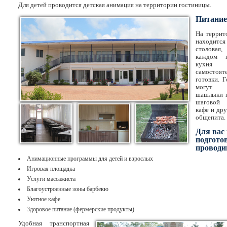
Для детей проводится детская анимация на территории гостиницы.
Питание
На террит
находи
столовая
каждом н
кухн
самостоят
готовки. 
могут п
шашлыки н
шаговой 
кафе и дру
общепита.
Для вас
подгото
проводи
Анимационные программы для детей и взрослых
Игровая площадка
Услуги массажиста
Благоустроенные зоны барбекю
Уютное кафе
Здоровое питание (фермерские продукты)
Удобная транспортная