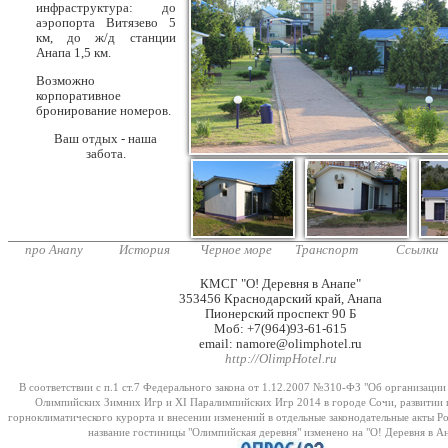
инфраструктура: до
аэропорта Витязево 5
км, до ж/д станции
Анапа 1,5 км.
Возможно
корпоративное
бронирование номеров.
Ваш отдых - наша
забота.
про Анапу
История
Черное море
Транспорт
Ссылки
КМСГ "О! Деревня в Анапе"
353456 Краснодарский край, Анапа
Пионерский проспект 90 Б
Моб: +7(964)93-61-615
email: namore@olimphotel.ru
http://OlimpHotel.ru
В соответствии с п.1 ст.7 Федерального закона от 1.12.2007 №310-ФЗ "Об организации
Олимпийских Зимних Игр и XI Паралимпийских Игр 2014 в городе Сочи, развитии 
горноклиматического курорта и внесении изменений в отдельные законодательные акты Р
название гостиницы "Олимпийская деревня" изменено на "О! Деревня в Ан