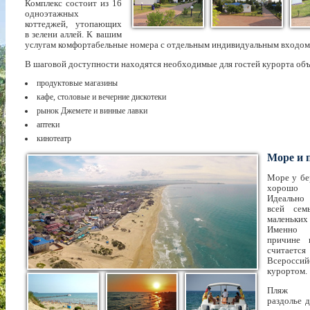
Комплекс состоит из 16
одноэтажных
коттеджей, утопающих
в зелени аллей. К вашим
услугам комфортабельные номера с отдельным индивидуальным входом
В шаговой доступности находятся необходимые для гостей курорта об
продуктовые магазины
кафе, столовые и вечерние дискотеки
рынок Джемете и винные лавки
аптеки
кинотеатр
Море и 
Море у бе
хорошо п
Идеально
всей сем
маленьк
Именно
причине 
считается
Всероссий
курортом.
Пляж п
раздолье 